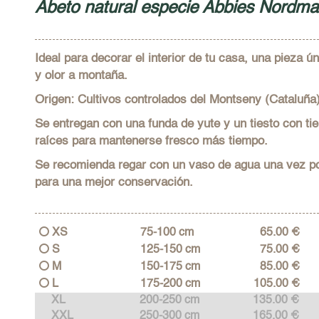
Abeto natural especie Abbies Nordm
Ideal para decorar el interior de tu casa, una pieza 
y olor a montaña.
Origen: Cultivos controlados del Montseny (Cataluña)
Se entregan con una funda de yute y un tiesto con ti
raíces para mantenerse fresco más tiempo.
Se recomienda regar con un vaso de agua una vez po
para una mejor conservación.
XS
75-100 cm
65.00 €
S
125-150 cm
75.00 €
M
150-175 cm
85.00 €
L
175-200 cm
105.00 €
XL
200-250 cm
135.00 €
XXL
250-300 cm
165.00 €