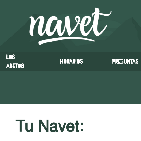
Los
Horarios
Preguntas
abetos
Tu Navet: